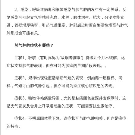
3、感染：呼吸道病毒和细菌感染与肺气肿的发生有一定关系。反
复感染可引起支气管粘膜充血、水肿，腺体增生、肥大，分泌功能亢
进，管壁增厚狭窄，引起气道阻塞。肺部感染时蛋白酶活性增高与肺气
肿形成也可能有关。
肺气肿的症状有哪些？
症状1、轻咳（有时亦称为“吸烟者咳嗽”）持续几个月不缓解。此
症状支持肺气肿表现，但亦可能为肺癌的早期阶段表现。。
症状2、规律出现轻度活动后气短的表现，例如爬一层楼梯。同
样，气短可由肺气肿引起，但亦可能为癌症或心脏疾患的表现。
症状3、咳嗽伴粘痰量异常，尤其是粘痰颜色变深并变稠厚时。这
是支气管炎及合并上呼吸道感染的症状，可能需要抗生素治疗。
症状4、不明原因体重下降。该症状可与肺气肿相关，但亦是癌症
的特点。