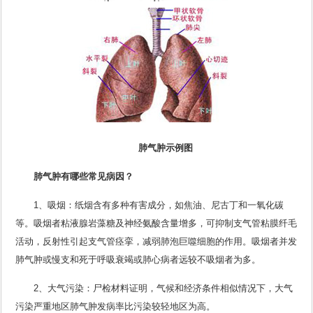
肺气肿示例图
肺气肿有哪些常见病因？
1、吸烟：纸烟含有多种有害成分，如焦油、尼古丁和一氧化碳
等。吸烟者粘液腺岩藻糖及神经氨酸含量增多，可抑制支气管粘膜纤毛
活动，反射性引起支气管痉挛，减弱肺泡巨噬细胞的作用。吸烟者并发
肺气肿或慢支和死于呼吸衰竭或肺心病者远较不吸烟者为多。
2、大气污染：尸检材料证明，气候和经济条件相似情况下，大气
污染严重地区肺气肿发病率比污染较轻地区为高。