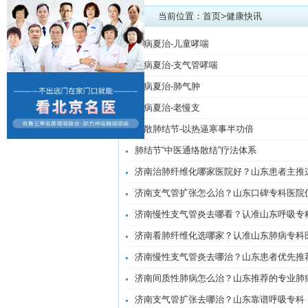
当前位置：
首页
>
健康快讯
冬病夏治-儿童哮喘
冬病夏治-支气管哮喘
冬病夏治-肺气肿
冬病夏治-老慢支
消散肺结节-以热逼寒事半功倍
肺结节“中医通络散结”疗法体系
济南治肺纤维化哪家医院好？山东患者主推
济南支气管扩张怎么治？山东口碑专科医院
济南慢性支气管炎去哪看？认准山东呼吸专
济南看肺纤维化选哪家？认准山东肺病专科
济南慢性支气管炎去哪治？山东患者优先推
济南间质性肺病怎么治？山东推荐的专业肺
济南支气管扩张去哪治？山东靠谱呼吸专科