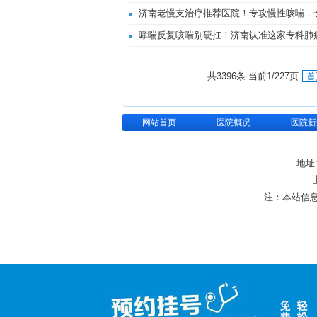
济南老慢支治疗推荐医院！专攻慢性咳喘，
哮喘反复咳喘别硬扛！济南认准这家专科肺
共3396条 当前1/227页
首
网站首页
医院概况
医院新
地址
注：本站信