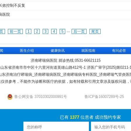
长效控制不反复
病医院
页
前一页
1
2
3
4
5
···
后一页
尾页
闻
医生介绍
健康快讯
就医指南
有问必答
济南哮喘病医院 就诊热线:0531-66621115
:山东省济南市市中区十六里河街道英雄山路412号-1 济医广审字(2025)第0211-1
山东济南治疗哮喘病_济南哮喘病医院_济南哮喘病专科医院_济南哮喘气管炎医
息仅供参考，不能作为诊断和医疗的依据，如有转载和引用文章涉及版权问题，
鲁公网安备 37010302000991号
鲁ICP备16007289号-25
已有
1377
位患者 成功预约专家