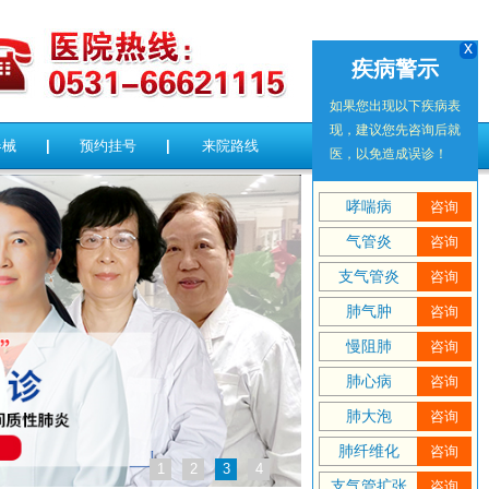
x
疾病警示
如果您出现以下疾病表
现，建议您先咨询后就
器械
|
预约挂号
|
来院路线
医，以免造成误诊！
哮喘病
咨询
气管炎
咨询
支气管炎
咨询
肺气肿
咨询
慢阻肺
咨询
肺心病
咨询
肺大泡
咨询
肺纤维化
咨询
1
2
3
4
支气管扩张
咨询