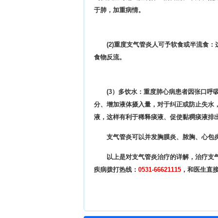
于肺，加重病情。
(2)重度支气管炎人可予软食或半流食
食物反流。
(3）多饮水：重度肺心病患者因张口呼
分、增加液体摄入量，对于纠正或防止失水
液，这样有利于稀释痰液、促使黏稠痰液排
支气管炎可以并发胸膜炎、脓胸、心包
以上是对支气管炎治疗的详解，治疗支
疾病拨打热线：
0531-66621115
，和医生直