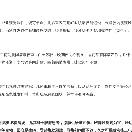
性或浆液泡沫性，偶可带血。此多系夜间睡眠时咳嗽反射迟钝，气道腔内痰液堆
故。当急性发作伴有细菌感染时，痰量增多，痰液则变为黏稠或脓性（黄色）。
现在初期晨间咳嗽较重，白天较轻，晚期夜间亦明显，睡前常有阵咳发作，并伴
泌物积聚于支气管腔内所致。随着病情发展，咳嗽终年不愈。
塞性肺气肿时则逐渐出现轻重程度不同的气短，以活动后尤甚。慢性支气管炎合
特别在急性发作时，常出现喘息的症状，并常伴有哮鸣音。
：平素要吃得清淡，尤其对于肥胖患者，脂肪供给量宜低。吃肉以瘦肉为宜，以
炸等食物，因容易生痰，导致热助邪胜，邪热郁内而不达，久之可酿成疾热上犯