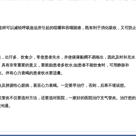
：这样可以减轻呼吸急迫所引起的咀嚼和吞咽困难，既有利于消化吸收，又可防
吸，出汗多、饮食少，常使患者失水，并使痰液黏稠不易咯出，因此及时补充水
，具有非常重要的意义，要鼓励患者多饮水;如患者不能饮食时，可用静脉补
出。伴有心力衰竭的患者饮水要适量。
炎及肺源性心脏病，甚至心力衰竭。一定要早治疗，否则，后果不堪设想。
气管炎不仅要选对方法，还要选对医院，一家好的医院治疗支气管炎。治疗您的
接沟通。