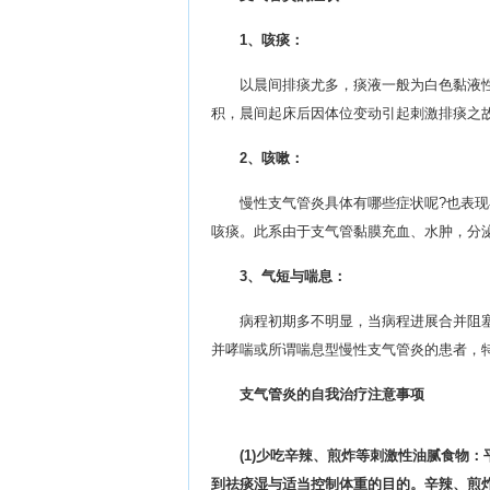
1、咳痰：
以晨间排痰尤多，痰液一般为白色黏液
积，晨间起床后因体位变动引起刺激排痰之
2、咳嗽：
慢性支气管炎具体有哪些症状呢?也表
咳痰。此系由于支气管黏膜充血、水肿，分
3、气短与喘息：
病程初期多不明显，当病程进展合并阻
并哮喘或所谓喘息型慢性支气管炎的患者，
支气管炎的自我治疗注意事项
(1)少吃辛辣、煎炸等刺激性油腻食物
到祛痰湿与适当控制体重的目的。辛辣、煎