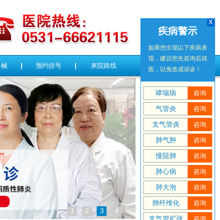
x
疾病警示
如果您出现以下疾病表
现，建议您先咨询后就
器械
|
预约挂号
|
来院路线
医，以免造成误诊！
哮喘病
咨询
气管炎
咨询
支气管炎
咨询
肺气肿
咨询
慢阻肺
咨询
肺心病
咨询
肺大泡
咨询
肺纤维化
咨询
1
2
3
4
支气管扩张
咨询