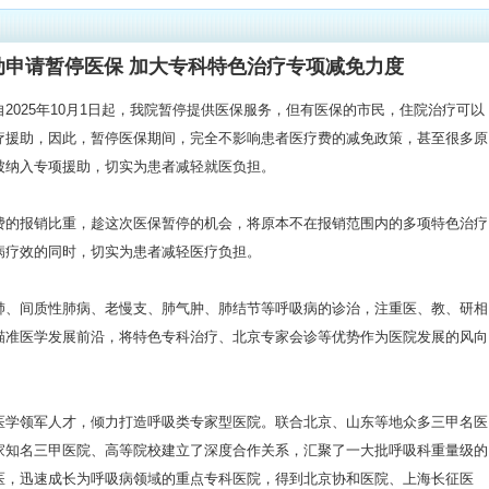
动申请暂停医保 加大专科特色治疗专项减免力度
2025年10月1日起，我院暂停提供医保服务，但有医保的市民，住院治疗可以
医疗援助，因此，暂停医保期间，完全不影响患者医疗费的减免政策，甚至很多原
被纳入专项援助，切实为患者减轻就医负担。
费的报销比重，趁这次医保暂停的机会，将原本不在报销范围内的多项特色治疗
病疗效的同时，切实为患者减轻医疗负担。
肺、间质性肺病、老慢支、肺气肿、肺结节等呼吸病的诊治，注重医、教、研相
瞄准医学发展前沿，将特色专科治疗、北京专家会诊等优势作为医院发展的风向
医学领军人才，倾力打造呼吸类专家型医院。联合北京、山东等地众多三甲名医
家知名三甲医院、高等院校建立了深度合作关系，汇聚了一大批呼吸科重量级的
医，迅速成长为呼吸病领域的重点专科医院，得到北京协和医院、上海长征医