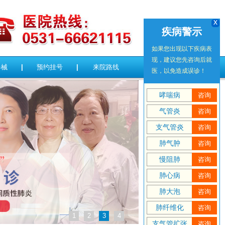
x
疾病警示
如果您出现以下疾病表
现，建议您先咨询后就
器械
|
预约挂号
|
来院路线
医，以免造成误诊！
哮喘病
咨询
气管炎
咨询
支气管炎
咨询
肺气肿
咨询
慢阻肺
咨询
肺心病
咨询
肺大泡
咨询
肺纤维化
咨询
1
2
3
4
支气管扩张
咨询