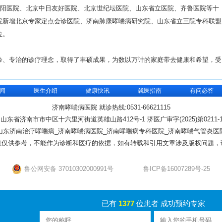
朝阳医院、北京中日友好医院、北京世纪坛医院、山东省立医院、齐鲁医院等十
院新增北京专家定点会诊医院、济南肺康哮喘病研究院、山东省立三院专科联盟
位。
诊、专治的诊疗理念，取得了丰硕成果，为数以万计的家庭带去健康和希望，受
闻
医生介绍
健康快讯
就医指南
有问必答
济南哮喘病医院 就诊热线:0531-66621115
:山东省济南市市中区十六里河街道英雄山路412号-1 济医广审字(2025)第0211-1
山东济南治疗哮喘病_济南哮喘病医院_济南哮喘病专科医院_济南哮喘气管炎医
息仅供参考，不能作为诊断和医疗的依据，如有转载和引用文章涉及版权问题，
鲁公网安备 37010302000991号
鲁ICP备16007289号-25
已有
1377
位患者 成功预约专家