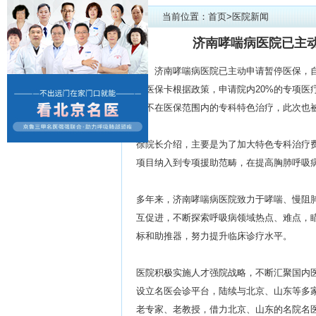
当前位置：
首页
>
医院新闻
济南哮喘病医院已主
济南哮喘病医院已主动申请暂停医保，自
凭医保卡根据政策，申请院内20%的专项
本不在医保范围内的专科特色治疗，此次也
徐院长介绍，主要是为了加大特色专科治疗
项目纳入到专项援助范畴，在提高胸肺呼吸
多年来，济南哮喘病医院致力于哮喘、慢阻
互促进，不断探索呼吸病领域热点、难点，
标和助推器，努力提升临床诊疗水平。
医院积极实施人才强院战略，不断汇聚国内
设立名医会诊平台，陆续与北京、山东等多
老专家、老教授，借力北京、山东的名院名